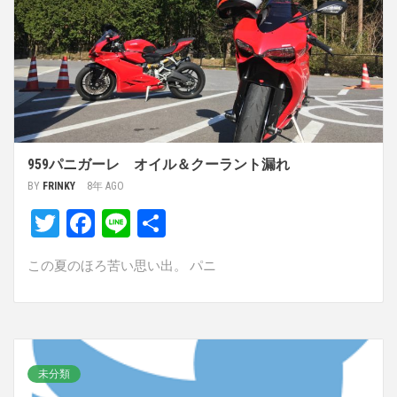
959パニガーレ オイル＆クーラント漏れ
BY
FRINKY
8年 AGO
Twitter
Facebook
Line
共
有
この夏のほろ苦い思い出。 パニ
未分類