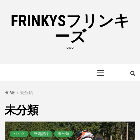
Skip
to
FRINKYSフリンキ
content
ーズ
○○○
Primary
Menu
HOME
未分類
未分類
バイク
整備記録
未分類